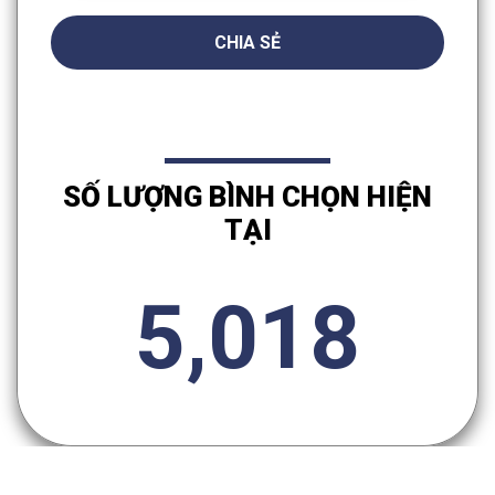
CHIA SẺ
SỐ LƯỢNG BÌNH CHỌN HIỆN
TẠI
5,018
CÔNG TY CỔ PHẦN ĐỊA ỐC MAI VIỆT - MAI VIET LAND
Địa chỉ: Tầng 11 tháp C, số 219 phố Trung Kính, phường
Yên Hòa, quận Cầu Giấy, thành phố Hà Nội, VN
Hotline: 091 699 9985
Địa chỉ email: marketing.maivietland@gmail.com